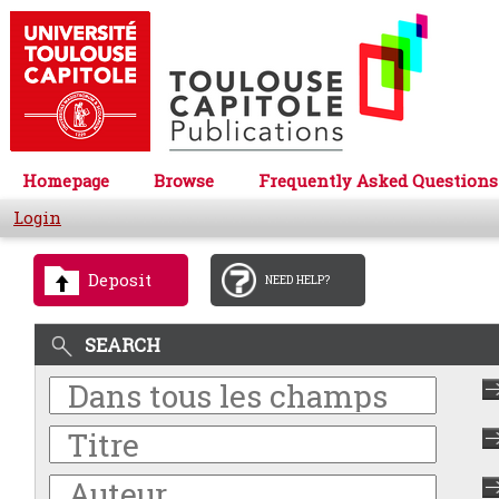
Homepage
Browse
Frequently Asked Questions
Login
Deposit
NEED HELP?
SEARCH