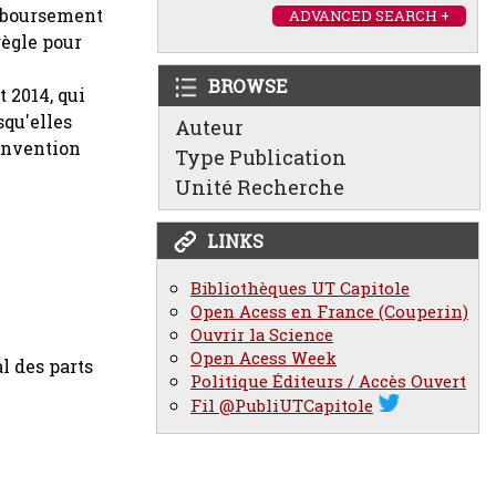
emboursement
ADVANCED SEARCH +
règle pour
BROWSE
t 2014, qui
squ'elles
Auteur
convention
Type Publication
Unité Recherche
LINKS
Bibliothèques UT Capitole
Open Acess en France (Couperin)
Ouvrir la Science
Open Acess Week
l des parts
Politique Éditeurs / Accès Ouvert
Fil @PubliUTCapitole