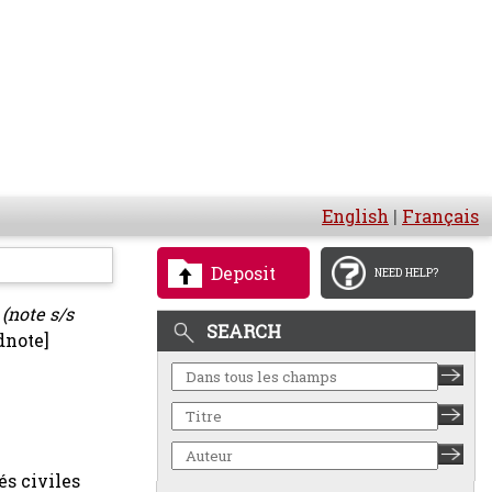
English
|
Français
Deposit
NEED HELP?
 (note s/s
SEARCH
dnote]
és civiles