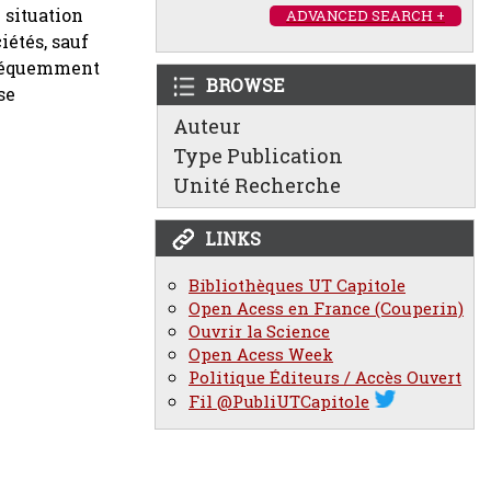
 situation
ADVANCED SEARCH +
iétés, sauf
 fréquemment
BROWSE
se
Auteur
Type Publication
Unité Recherche
LINKS
Bibliothèques UT Capitole
Open Acess en France (Couperin)
Ouvrir la Science
Open Acess Week
Politique Éditeurs / Accès Ouvert
Fil @PubliUTCapitole