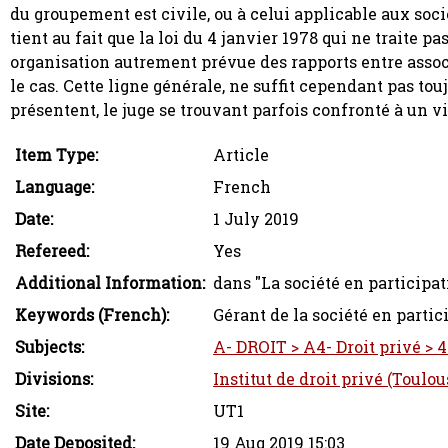
du groupement est civile, ou à celui applicable aux socié
tient au fait que la loi du 4 janvier 1978 qui ne traite p
organisation autrement prévue des rapports entre associé
le cas. Cette ligne générale, ne suffit cependant pas touj
présentent, le juge se trouvant parfois confronté à un v
Item Type:
Article
Language:
French
Date:
1 July 2019
Refereed:
Yes
Additional Information:
dans "La société en participati
Keywords (French):
Gérant de la société en partic
Subjects:
A- DROIT > A4- Droit privé > 4
Divisions:
Institut de droit privé (Toulou
Site:
UT1
Date Deposited:
19 Aug 2019 15:03