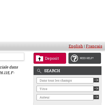
English
|
Français
Deposit
NEED HELP?
ciale dans
SEARCH
6.115, F-