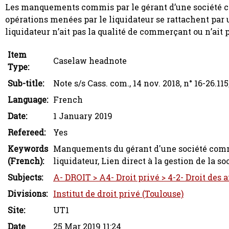
Les manquements commis par le gérant d’une société com
opérations menées par le liquidateur se rattachent par un
liquidateur n’ait pas la qualité de commerçant ou n’ait
Item
Caselaw headnote
Type:
Sub-title:
Note s/s Cass. com., 14 nov. 2018, n° 16-26.11
Language:
French
Date:
1 January 2019
Refereed:
Yes
Keywords
Manquements du gérant d'une société comme
(French):
liquidateur, Lien direct à la gestion de la 
Subjects:
A- DROIT > A4- Droit privé > 4-2- Droit des 
Divisions:
Institut de droit privé (Toulouse)
Site:
UT1
Date
25 Mar 2019 11:24