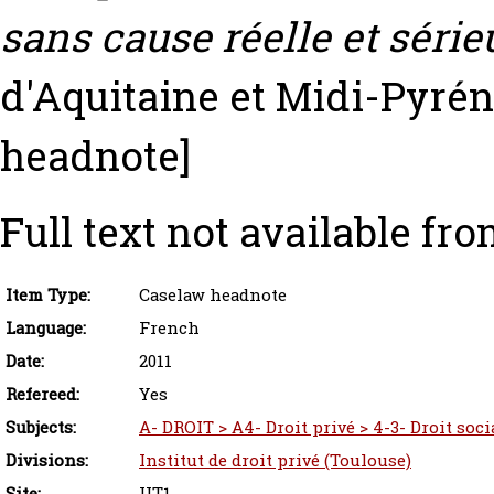
sans cause réelle et série
d'Aquitaine et Midi-Pyréné
headnote]
Full text not available fro
Item Type:
Caselaw headnote
Language:
French
Date:
2011
Refereed:
Yes
Subjects:
A- DROIT > A4- Droit privé > 4-3- Droit socia
Divisions:
Institut de droit privé (Toulouse)
Site:
UT1