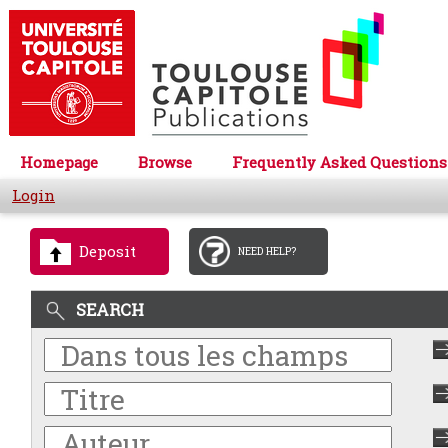
Homepage
Browse
Frequently Asked Questions
Login
Deposit
NEED HELP?
SEARCH