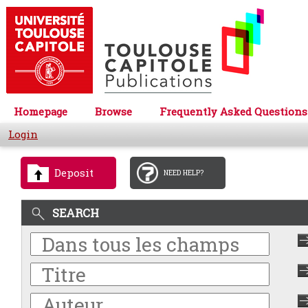
Homepage
Browse
Frequently Asked Questions
Login
Deposit
NEED HELP?
SEARCH