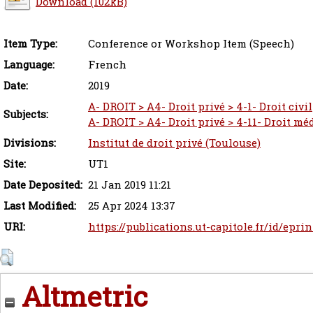
Download (102kB)
Item Type:
Conference or Workshop Item (Speech)
Language:
French
Date:
2019
A- DROIT > A4- Droit privé > 4-1- Droit civil
Subjects:
A- DROIT > A4- Droit privé > 4-11- Droit mé
Divisions:
Institut de droit privé (Toulouse)
Site:
UT1
Date Deposited:
21 Jan 2019 11:21
Last Modified:
25 Apr 2024 13:37
URI:
https://publications.ut-capitole.fr/id/epri
Altmetric