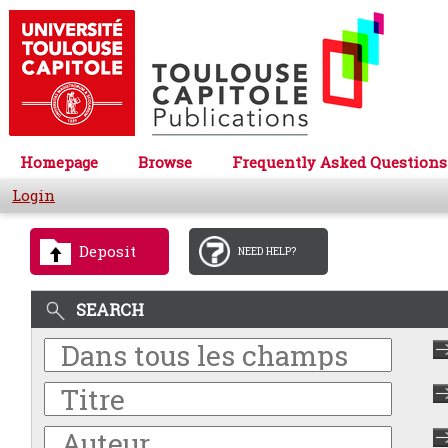
Homepage
Browse
Frequently Asked Questions
Login
Deposit
NEED HELP?
SEARCH