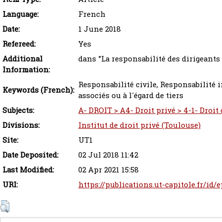
Language:
French
Date:
1 June 2018
Refereed:
Yes
Additional
dans "La responsabilité des dirigeants 
Information:
Responsabilité civile, Responsabilité in
Keywords (French):
associés ou à l'égard de tiers
Subjects:
A- DROIT > A4- Droit privé > 4-1- Droit 
Divisions:
Institut de droit privé (Toulouse)
Site:
UT1
Date Deposited:
02 Jul 2018 11:42
Last Modified:
02 Apr 2021 15:58
URI:
https://publications.ut-capitole.fr/id/