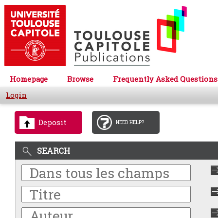
Homepage
Browse
Frequently Asked Questions
Login
Deposit
NEED HELP?
SEARCH