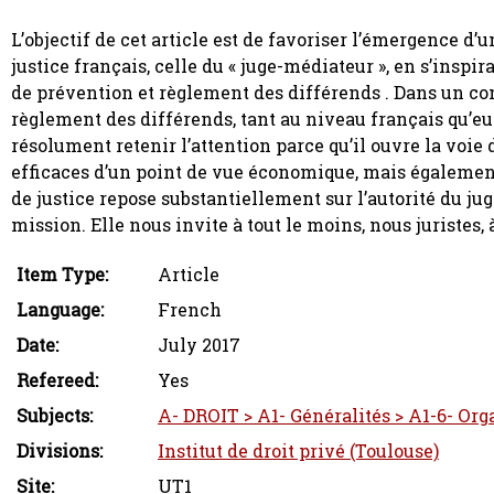
L’objectif de cet article est de favoriser l’émergence d’
justice français, celle du « juge-médiateur », en s’ins
de prévention et règlement des différends . Dans un c
règlement des différends, tant au niveau français qu’eur
résolument retenir l’attention parce qu’il ouvre la voie d
efficaces d’un point de vue économique, mais également j
de justice repose substantiellement sur l’autorité du ju
mission. Elle nous invite à tout le moins, nous juristes, à
Item Type:
Article
Language:
French
Date:
July 2017
Refereed:
Yes
Subjects:
A- DROIT > A1- Généralités > A1-6- Org
Divisions:
Institut de droit privé (Toulouse)
Site:
UT1