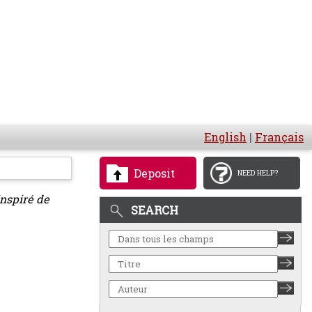
English
|
Français
Deposit
NEED HELP?
inspiré de
SEARCH