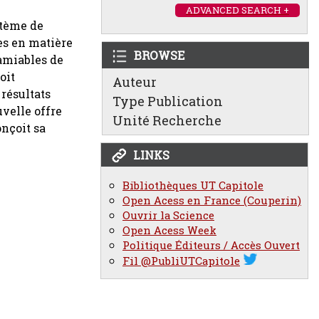
ADVANCED SEARCH +
stème de
es en matière
BROWSE
amiables de
oit
Auteur
 résultats
Type Publication
uvelle offre
Unité Recherche
onçoit sa
LINKS
Bibliothèques UT Capitole
Open Acess en France (Couperin)
Ouvrir la Science
Open Acess Week
Politique Éditeurs / Accès Ouvert
Fil @PubliUTCapitole