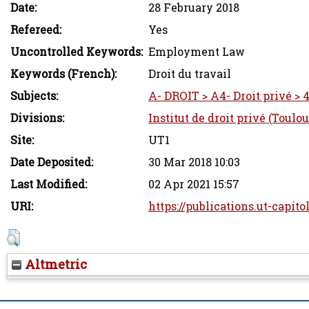
Date:
28 February 2018
Refereed:
Yes
Uncontrolled Keywords:
Employment Law
Keywords (French):
Droit du travail
Subjects:
A- DROIT > A4- Droit privé > 4-
Divisions:
Institut de droit privé (Toulou
Site:
UT1
Date Deposited:
30 Mar 2018 10:03
Last Modified:
02 Apr 2021 15:57
URI:
https://publications.ut-capito
Altmetric