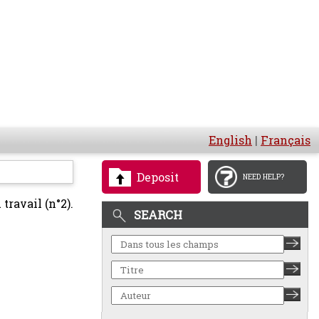
English
|
Français
Deposit
NEED HELP?
travail (n°2).
SEARCH