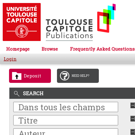
Homepage
Browse
Frequently Asked Questions
Login
Deposit
NEED HELP?
SEARCH