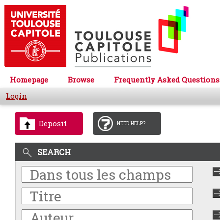
Homepage
Browse
Frequently Asked Questions
Login
Deposit
NEED HELP?
SEARCH