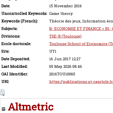
Date:
15 November 2016
Uncontrolled Keywords:
Game theory
Keywords (French):
Théorie des jeux, Information é
Subjects:
B- ECONOMIE ET FINANCE > B1- G
Divisions:
TSE-R (Toulouse)
Ecole doctorale:
Toulouse School of Economics (T
Site:
UT1
Date Deposited:
16 Jun 2017 12:27
Last Modified:
05 May 2026 08:46
OAI Identifier:
2016TOU10065
URI:
https://publications.ut-capitole.f
Altmetric