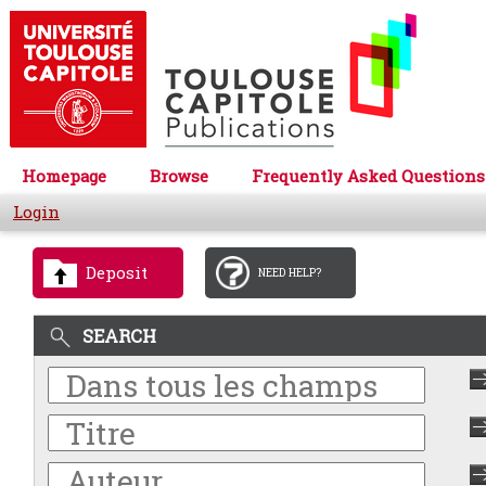
Homepage
Browse
Frequently Asked Questions
Login
Deposit
NEED HELP?
SEARCH