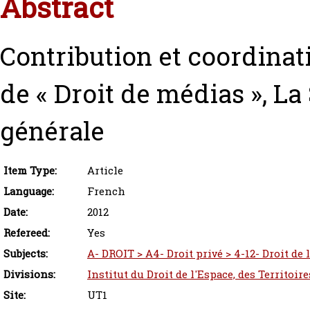
Abstract
Contribution et coordinat
de « Droit de médias », L
générale
Item Type:
Article
Language:
French
Date:
2012
Refereed:
Yes
Subjects:
A- DROIT > A4- Droit privé > 4-12- Droit de
Divisions:
Institut du Droit de l'Espace, des Territoi
Site:
UT1