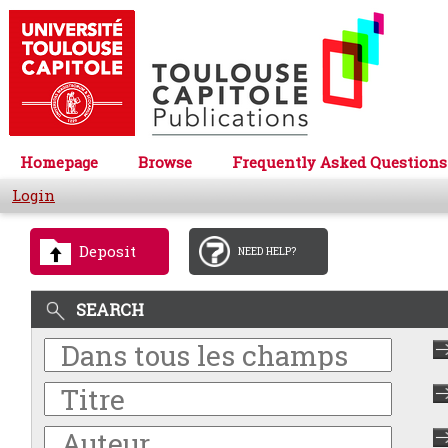
Homepage
Browse
Frequently Asked Questions
Login
Deposit
NEED HELP?
SEARCH