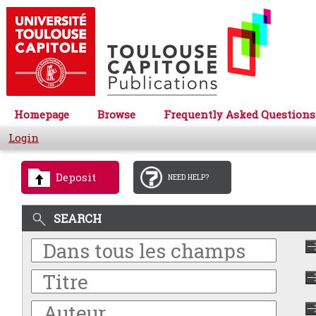
Homepage
Browse
Frequently Asked Questions
Login
Deposit
NEED HELP?
SEARCH