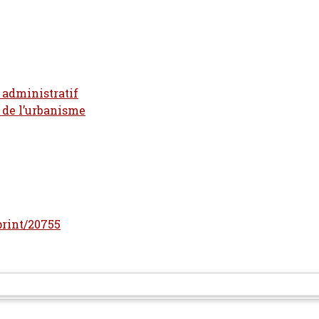
t administratif
t de l’urbanisme
eprint/20755