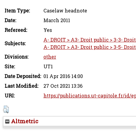
Item Type:
Caselaw headnote
Date:
March 2011
Refereed:
Yes
A- DROIT > A3- Droit public > 3-3- Droi
Subjects:
A- DROIT > A3- Droit public > 3-5- Droi
Divisions:
other
Site:
UT1
Date Deposited:
01 Apr 2016 14:00
Last Modified:
27 Oct 2021 13:36
URI:
https://publications.ut-capitole.fr/id/
Altmetric