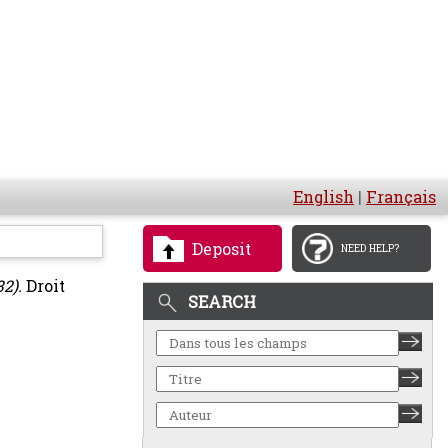
English
|
Français
Deposit
NEED HELP?
2).
Droit
SEARCH