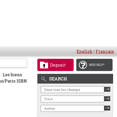
English
|
Français
Deposit
NEED HELP?
 : Les biens
SEARCH
ns/Paris ISBN