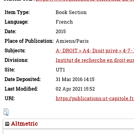
Item Type:
Book Section
Language:
French
Date:
2015
Place of Publication:
Amiens/Paris
Subjects:
A- DROIT > A4- Droit privé > 4-7- D
Divisions:
Institut de recherche en droit eu
Site:
UT1
Date Deposited:
31 Mar 2016 14:15
Last Modified:
02 Apr 2021 15:52
URI:
https://publications.ut-capitole.f
Altmetric