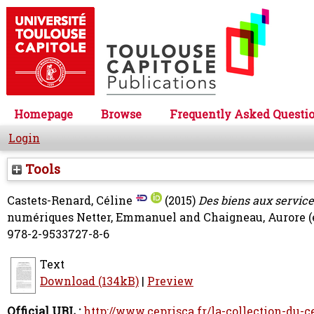
Homepage
Browse
Frequently Asked Questi
Login
Tools
Castets-Renard, Céline
(2015)
Des biens aux services
numériques
Netter, Emmanuel
and
Chaigneau, Aurore
(
978-2-9533727-8-6
Text
Download (134kB)
|
Preview
Official URL :
http://www.ceprisca.fr/la-collection-du-ce