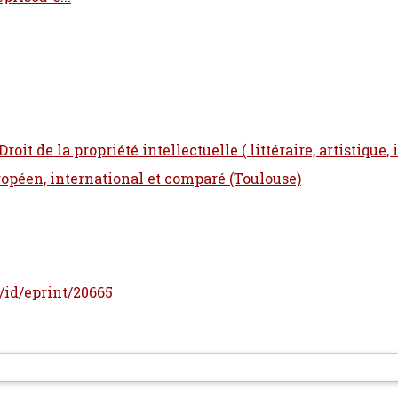
roit de la propriété intellectuelle ( littéraire, artistique, 
ropéen, international et comparé (Toulouse)
r/id/eprint/20665