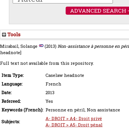
ADVANCED SEARCH 
Tools
Mirabail, Solange
(2013)
Non-assistance à personne en péril
headnote]
Full text not available from this repository.
Item Type:
Caselaw headnote
Language:
French
Date:
2013
Refereed:
Yes
Keywords (French):
Personne en péril, Non assistance
A- DROIT > A4- Droit privé
Subjects:
A- DROIT > A5- Droit pénal