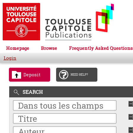
Homepage
Browse
Frequently Asked Questions
Login
Deposit
NEED HELP?
SEARCH