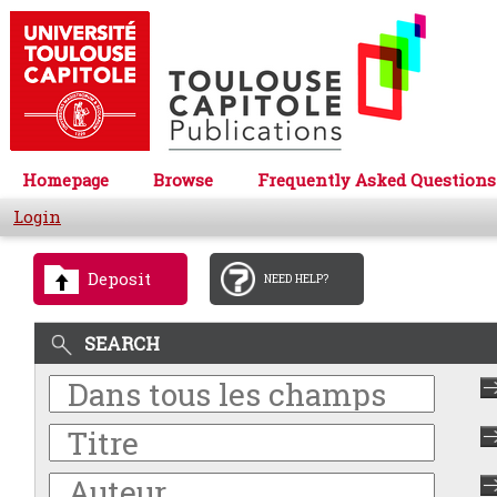
Homepage
Browse
Frequently Asked Questions
Login
Deposit
NEED HELP?
SEARCH