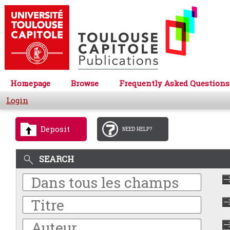
Homepage
Browse
Frequently Asked Questions
Login
Deposit
NEED HELP?
SEARCH