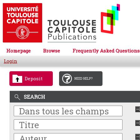
Homepage
Browse
Frequently Asked Questions
Login
Deposit
NEED HELP?
SEARCH