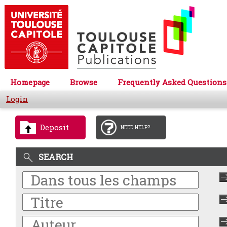
Homepage
Browse
Frequently Asked Questions
Login
Deposit
NEED HELP?
SEARCH