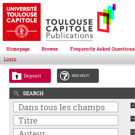
Homepage
Browse
Frequently Asked Questions
Login
Deposit
NEED HELP?
SEARCH