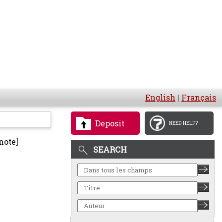
English
|
Français
Deposit
NEED HELP?
note]
SEARCH