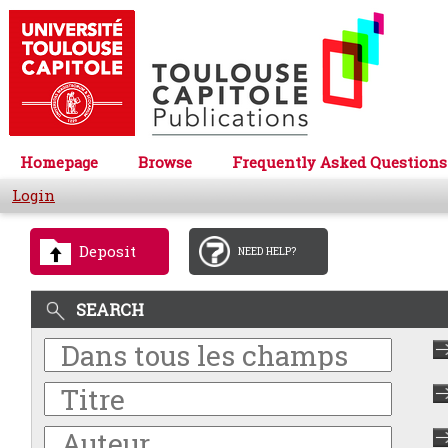
Homepage
Browse
Frequently Asked Questions
Login
Deposit
NEED HELP?
SEARCH