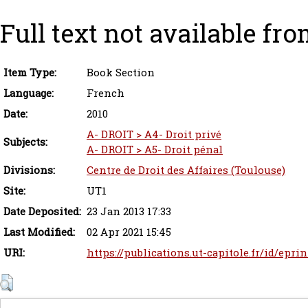
Full text not available fro
Item Type:
Book Section
Language:
French
Date:
2010
A- DROIT > A4- Droit privé
Subjects:
A- DROIT > A5- Droit pénal
Divisions:
Centre de Droit des Affaires (Toulouse)
Site:
UT1
Date Deposited:
23 Jan 2013 17:33
Last Modified:
02 Apr 2021 15:45
URI:
https://publications.ut-capitole.fr/id/eprin