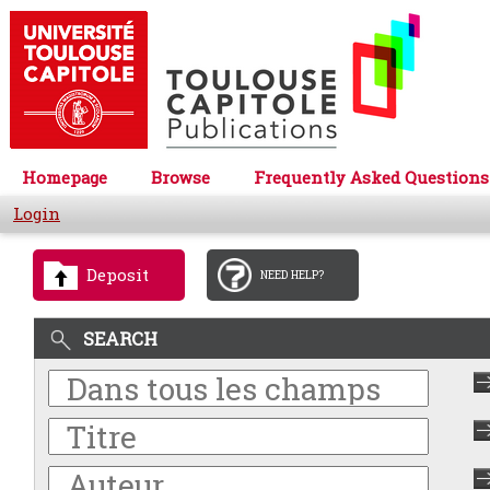
Homepage
Browse
Frequently Asked Questions
Login
Deposit
NEED HELP?
SEARCH