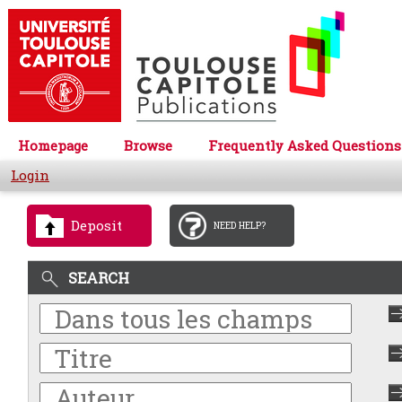
Homepage
Browse
Frequently Asked Questions
Login
Deposit
NEED HELP?
SEARCH