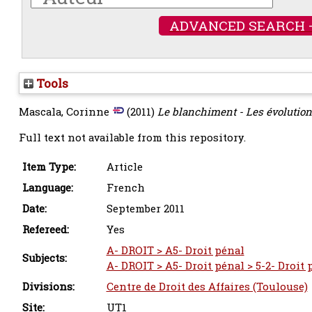
ADVANCED SEARCH 
Tools
Mascala, Corinne
(2011)
Le blanchiment - Les évolutio
Full text not available from this repository.
Item Type:
Article
Language:
French
Date:
September 2011
Refereed:
Yes
A- DROIT > A5- Droit pénal
Subjects:
A- DROIT > A5- Droit pénal > 5-2- Droit 
Divisions:
Centre de Droit des Affaires (Toulouse)
Site:
UT1