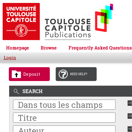
Homepage
Browse
Frequently Asked Questions
Login
Deposit
NEED HELP?
SEARCH