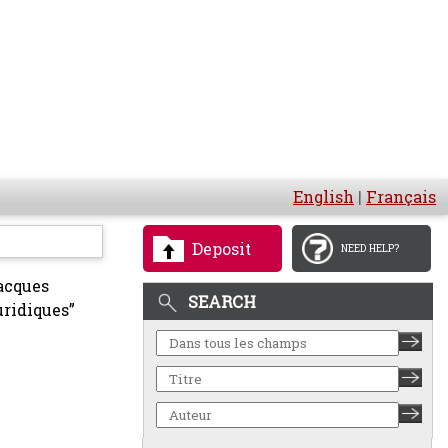
English
|
Français
Deposit
NEED HELP?
Jacques
SEARCH
uridiques”