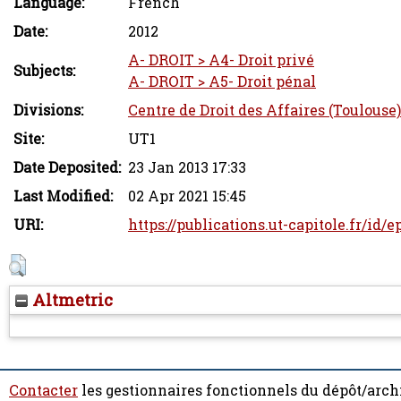
Language:
French
Date:
2012
A- DROIT > A4- Droit privé
Subjects:
A- DROIT > A5- Droit pénal
Divisions:
Centre de Droit des Affaires (Toulouse)
Site:
UT1
Date Deposited:
23 Jan 2013 17:33
Last Modified:
02 Apr 2021 15:45
URI:
https://publications.ut-capitole.fr/id/e
Altmetric
Contacter
les gestionnaires fonctionnels du dépôt/arch