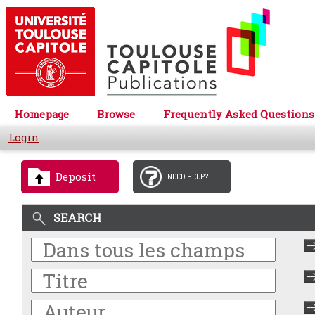
Homepage
Browse
Frequently Asked Questions
Login
Deposit
NEED HELP?
SEARCH