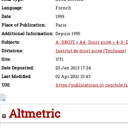
Language:
French
Date:
1999
Place of Publication:
Paris
Additional Information:
Depuis 1995
Subjects:
A- DROIT > A4- Droit privé > 4-3- D
Divisions:
Institut de droit privé (Toulouse)
Site:
UT1
Date Deposited:
23 Jan 2013 17:24
Last Modified:
02 Apr 2021 15:43
URI:
https://publications.ut-capitole.f
Altmetric