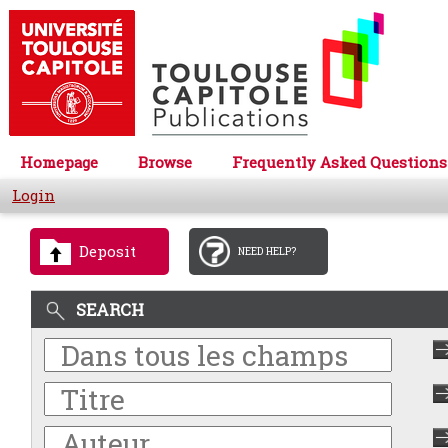
Homepage
Browse
Frequently Asked Questions
Login
Deposit
NEED HELP?
SEARCH