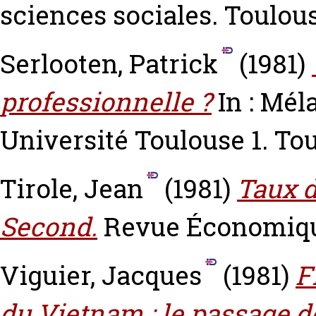
sciences sociales. Toulou
Serlooten, Patrick
(1981)
professionnelle ?
In : Mél
Université Toulouse 1. Tou
Tirole, Jean
(1981)
Taux d
Second.
Revue Économique,
Viguier, Jacques
(1981)
F
du Vietnam : le passage d