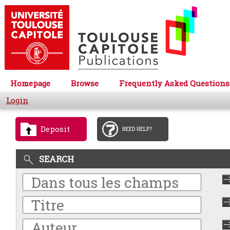
Homepage
Browse
Frequently Asked Questions
Login
Deposit
NEED HELP?
SEARCH