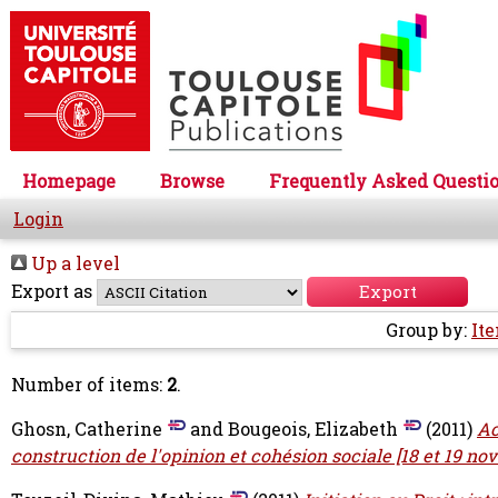
Homepage
Browse
Frequently Asked Questi
Login
Up a level
Export as
Group by:
It
Number of items:
2
.
Ghosn, Catherine
and
Bougeois, Elizabeth
(2011)
Ac
construction de l'opinion et cohésion sociale [18 et 19 no