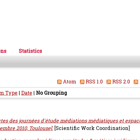
ons
Statistics
Atom
RSS 1.0
RSS 2.0
em Type
|
Date
|
No Grouping
tes des journées d'étude médiations médiatiques et espace
vembre 2010, Toulouse].
[Scientific Work Coordination]