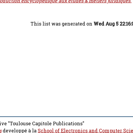
ntroduction encyclopédique aux études & métiers juridiques.
This list was generated on
Wed Aug 5 22:16:
ive "Toulouse Capitole Publications"
s
developpé à la
School of Electronics and Computer Sci