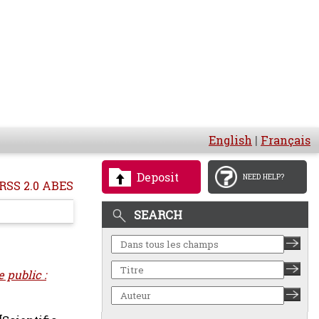
English
|
Français
Deposit
NEED HELP?
RSS 2.0 ABES
SEARCH
 public :