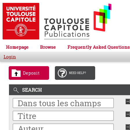
Homepage
Browse
Frequently Asked Questions
Login
Deposit
NEED HELP?
SEARCH