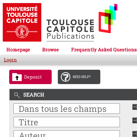
Homepage
Browse
Frequently Asked Questions
Login
Deposit
NEED HELP?
SEARCH