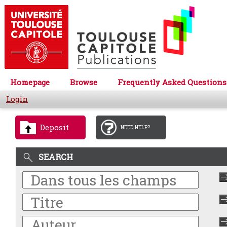
Homepage
Browse
Frequently Asked Questions
Login
Deposit
NEED HELP?
SEARCH