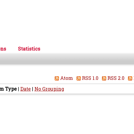
ons
Statistics
Atom
RSS 1.0
RSS 2.0
em Type
|
Date
|
No Grouping