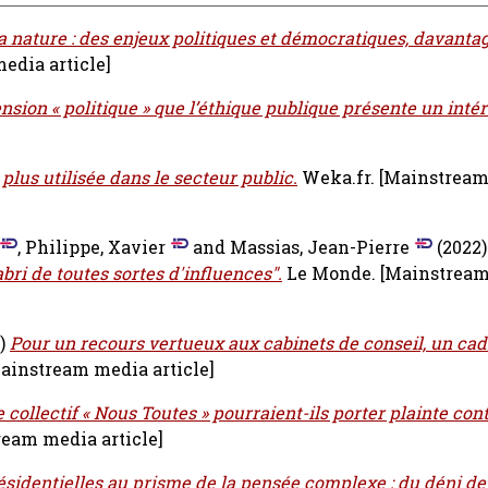
la nature : des enjeux politiques et démocratiques, davanta
edia article]
sion « politique » que l’éthique publique présente un intér
plus utilisée dans le secteur public.
Weka.fr.
[Mainstrea
,
Philippe, Xavier
and
Massias, Jean-Pierre
(2022
abri de toutes sortes d'influences".
Le Monde.
[Mainstrea
)
Pour un recours vertueux aux cabinets de conseil, un cad
ainstream media article]
 collectif « Nous Toutes » pourraient-ils porter plainte co
ream media article]
ésidentielles au prisme de la pensée complexe : du déni d