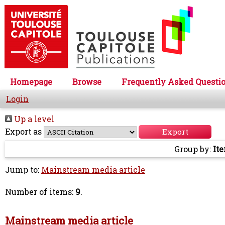
Homepage
Browse
Frequently Asked Questi
Login
Up a level
Export as
Group by:
It
Jump to:
Mainstream media article
Number of items:
9
.
Mainstream media article