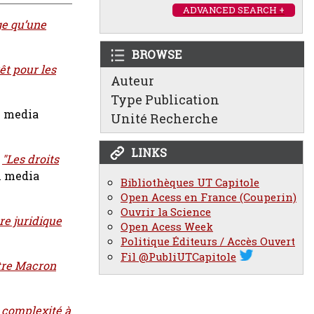
ADVANCED SEARCH +
ge qu’une
BROWSE
êt pour les
Auteur
Type Publication
m media
Unité Recherche
LINKS
)
"Les droits
m media
Bibliothèques UT Capitole
Open Acess en France (Couperin)
Ouvrir la Science
re juridique
Open Acess Week
Politique Éditeurs / Accès Ouvert
Fil @PubliUTCapitole
ntre Macron
e complexité à