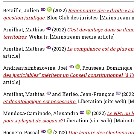
Bétaille, Julien
(2022)
Reconnaître des « droits » à 
question juridique.
Blog Club des juristes.
[Mainstream m
Amilhat, Mathias
(2022)
C’est davantage dans sa dimen
territoires.
Weka.fr.
[Mainstream media article]
Amilhat, Mathias
(2022)
La compliance est de plus en 
article]
Andriantsimbazovina, Joël
,
Rousseau, Dominique
des justiciables" méritent un Conseil constitutionnel "à l'
article]
Amilhat, Mathias
and
Kerléo, Jean-François
(2022
et déontologique est nécessaire.
Libération (site web).
[M
Mendoza-Caminade, Alexandra
(2022)
Le NPA ou le
pour « plagiat de slogan »?
Libération (site web).
[Mainst
Roggero, Pascal
(2022)
Une lecture des élections pr