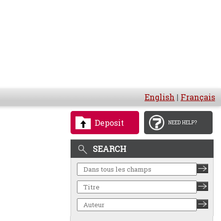
English
|
Français
Deposit
NEED HELP?
SEARCH