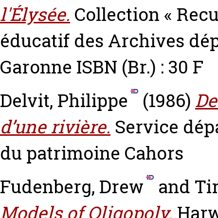
l'Élysée.
Collection « Recu
éducatif des Archives dé
Garonne ISBN (Br.) : 30 F
Delvit, Philippe
(1986)
De
d’une rivière.
Service dépa
du patrimoine Cahors
Fudenberg, Drew
and
Ti
Models of Oligopoly.
Harw