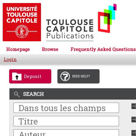
Homepage
Browse
Frequently Asked Questions
Login
Deposit
NEED HELP?
SEARCH