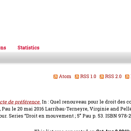
ons
Statistics
Atom
RSS 1.0
RSS 2.0
cte de préférence.
In : Quel renouveau pour le droit des co
, Pau le 20 mai 2016
Larribau-Terneyre, Virginie
and
Pell
dour. Series “Droit en mouvement ; 5” Pau p. 53. ISBN 978