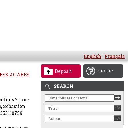
English
|
Français
Deposit
NEED HELP?
RSS 2.0 ABES
SEARCH
ntrats ? : une
é, Sébastien
-2353110759