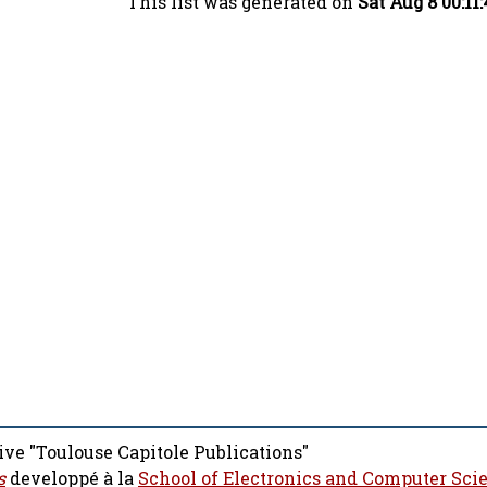
This list was generated on
Sat Aug 8 00:11
ive "Toulouse Capitole Publications"
s
developpé à la
School of Electronics and Computer Sci