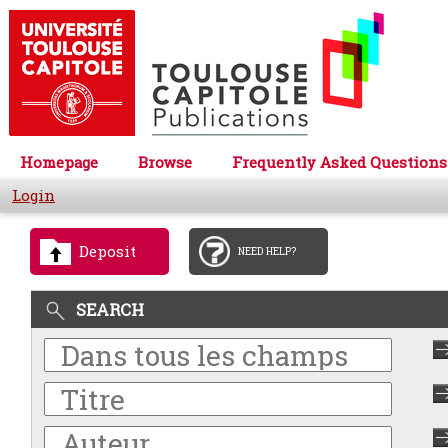
Homepage
Browse
Frequently Asked Questions
Login
Deposit
NEED HELP?
SEARCH