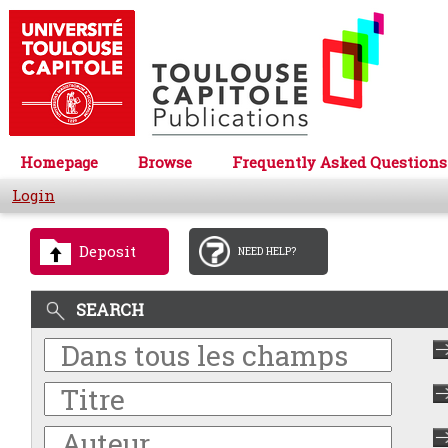
Homepage
Browse
Frequently Asked Questions
Login
Deposit
NEED HELP?
SEARCH