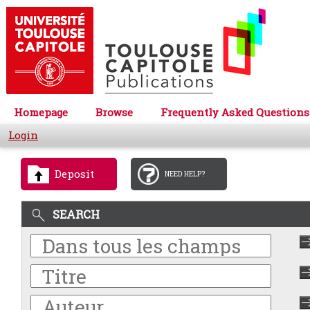
Homepage
Browse
Frequently Asked Questions
Login
Deposit
NEED HELP?
SEARCH