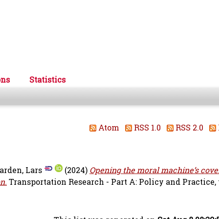
ons
Statistics
Atom
RSS 1.0
RSS 2.0
rden, Lars
(2024)
Opening the moral machine’s cove
n.
Transportation Research - Part A: Policy and Practice, v