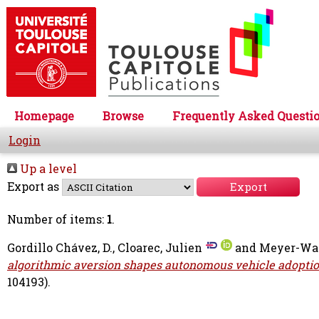
Homepage
Browse
Frequently Asked Questi
Login
Up a level
Export as
Number of items:
1
.
Gordillo Chávez, D.
,
Cloarec, Julien
and
Meyer-Waa
algorithmic aversion shapes autonomous vehicle adoptio
104193).