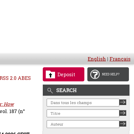
English
|
Français
Deposit
NEED HELP?
RSS 2.0 ABES
SEARCH
r: How
ol. 187 (n°