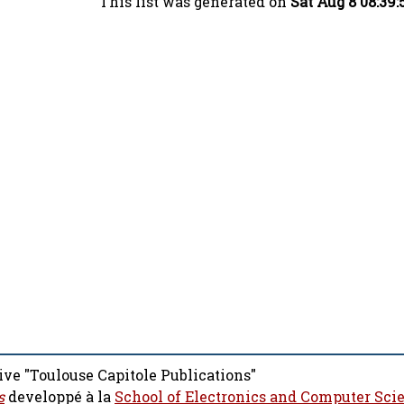
This list was generated on
Sat Aug 8 08:39
ive "Toulouse Capitole Publications"
s
developpé à la
School of Electronics and Computer Sci