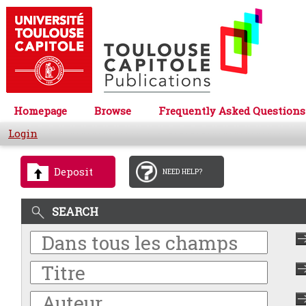
Homepage
Browse
Frequently Asked Questions
Login
Deposit
NEED HELP?
SEARCH