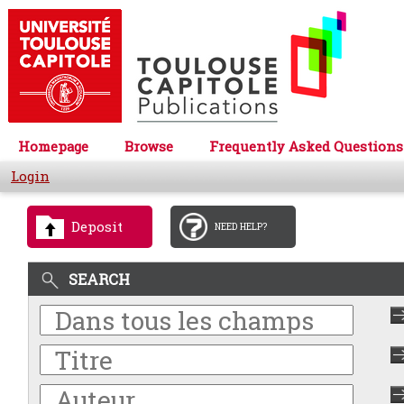
Homepage
Browse
Frequently Asked Questions
Login
Deposit
NEED HELP?
SEARCH