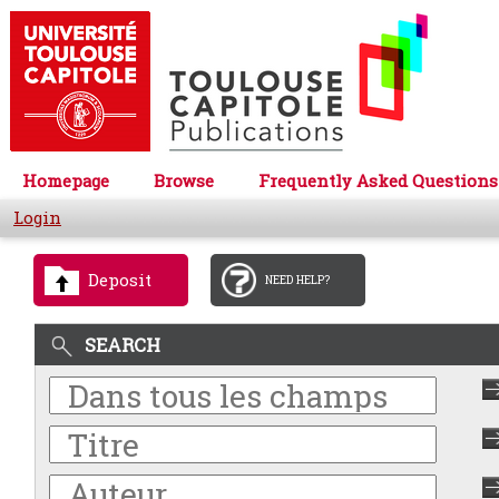
Homepage
Browse
Frequently Asked Questions
Login
Deposit
NEED HELP?
SEARCH