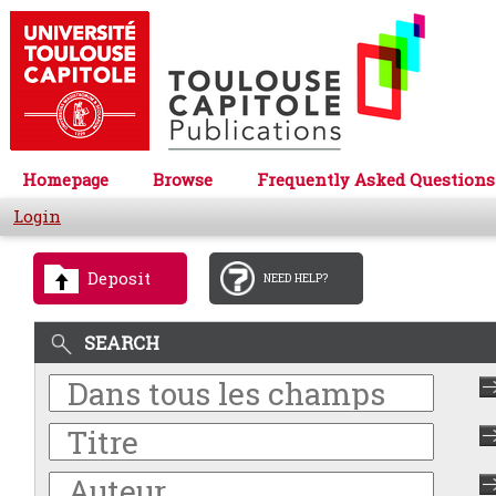
Homepage
Browse
Frequently Asked Questions
Login
Deposit
NEED HELP?
SEARCH