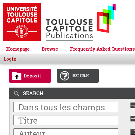
Homepage
Browse
Frequently Asked Questions
Login
Deposit
NEED HELP?
SEARCH