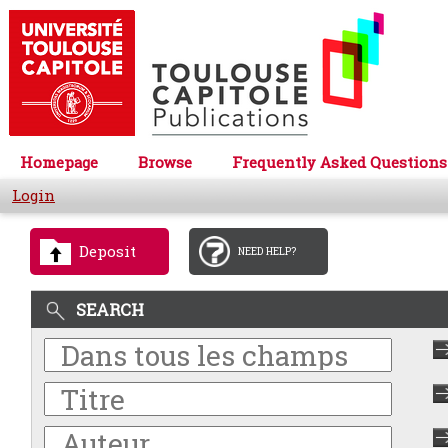
Homepage
Browse
Frequently Asked Questions
Login
Deposit
NEED HELP?
SEARCH